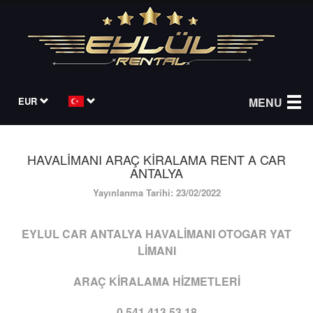
EUR
MENU
HAVALİMANI ARAÇ KİRALAMA RENT A CAR
ANTALYA
Yayınlanma Tarihi: 23/02/2022
EYLUL CAR ANTALYA HAVALİMANI OTOGAR YAT
LİMANI
ARAÇ KİRALAMA HİZMETLERİ
0 541 413 53 18