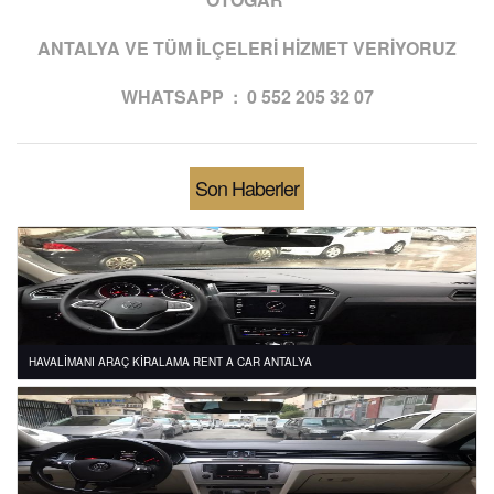
ANTALYA VE TÜM İLÇELERİ HİZMET VERİYORUZ
WHATSAPP : 0 552 205 32 07
Son Haberler
HAVALİMANI ARAÇ KİRALAMA RENT A CAR ANTALYA