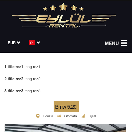
EUR
MENU
1
title-rez1
msg-rez1
2
title-rez2
msg-rez2
3
title-rez3
msg-rez3
Bmw 5.20i
Benzin
Otomatik
Dijital